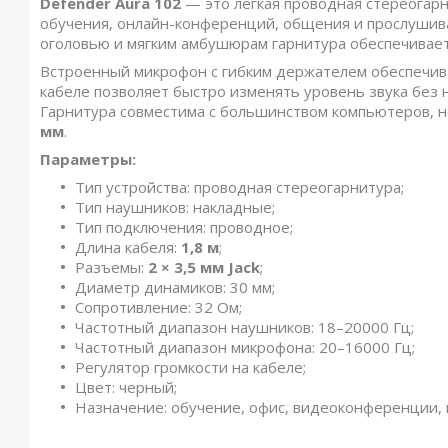
Defender Aura 102
— это легкая проводная стереогар
обучения, онлайн-конференций, общения и прослушив
оголовью и мягким амбушюрам гарнитура обеспечивае
Встроенный микрофон с гибким держателем обеспечивае
кабеле позволяет быстро изменять уровень звука без
Гарнитура совместима с большинством компьютеров, н
мм
.
Параметры:
Тип устройства: проводная стереогарнитура;
Тип наушников: накладные;
Тип подключения: проводное;
Длина кабеля:
1,8 м
;
Разъемы:
2 × 3,5 мм Jack
;
Диаметр динамиков: 30 мм;
Сопротивление: 32 Ом;
Частотный диапазон наушников: 18–20000 Гц;
Частотный диапазон микрофона: 20–16000 Гц;
Регулятор громкости на кабеле;
Цвет: черный;
Назначение: обучение, офис, видеоконференции,