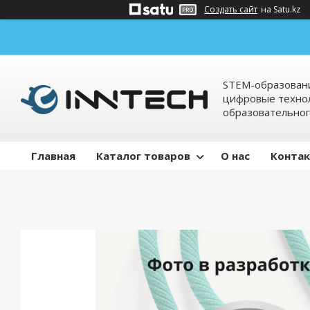
Создать сайт
на Satu.kz
STEM-образовани
цифровые технол
образовательно
Главная
Каталог товаров
О нас
Конта