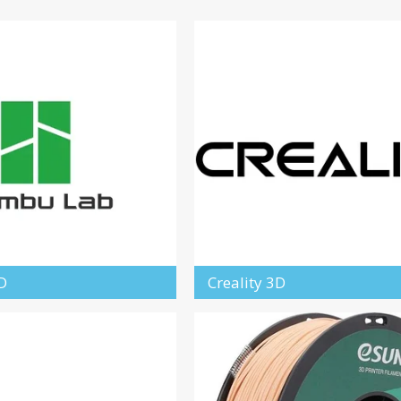
D
Creality 3D