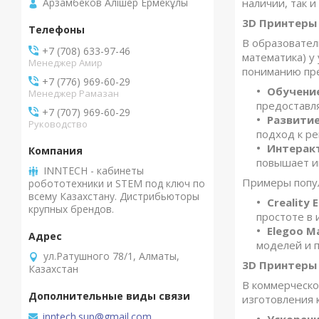
Арзамбеков Алішер Ермекұлы
наличии, так 
3D Принтеры
В образовател
+7 (708) 633-97-46
математика) у
Менеджер Амир
пониманию пре
+7 (776) 969-60-29
Обучение
Менеджер Рамазан
предоставл
+7 (707) 969-60-29
Развитие
Руководство
подход к р
Интерак
повышает и
INNTECH - кабинеты
Примеры попу
робототехники и STEM под ключ по
всему Казахстану. Дистрибьюторы
Creality 
крупных брендов.
простоте в 
Elegoo Ma
моделей и 
ул.Ратушного 78/1, Алматы,
3D Принтеры
Казахстан
В коммерческо
изготовления 
inntech.sup@gmail.com