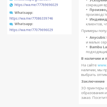
Ускорен
сокращая вр
https://wa.me/77769696029
Производ
Whatsapp
производст
https://wa.me/77086339746
Индивид
клиентов, ч
Whatsapp
https://wa.me/77079696029
Примеры попул
Anycubic
и малых сер
Bambu La
подходящий
В наличии и 
На сайте
www.i
наличии, мы п
выбрать оптим
Заключение
3D принтеры от
образования и
заказ. Посети