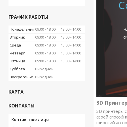
С
ГРАФИК РАБОТЫ
Понедельник
09:00
18:00
13:00
14:00
Н
с
Вторник
09:00
18:00
13:00
14:00
Среда
09:00
18:00
13:00
14:00
Четверг
09:00
18:00
13:00
14:00
Пятница
09:00
18:00
13:00
14:00
Суббота
Выходной
Воскресенье
Выходной
КАРТА
3D Принте
КОНТАКТЫ
3D принтеры с
своей способн
широкий ассорт