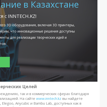
ание в Казахстане
я с INNTECH.KZ!
ого 3D оборудования, включая 3D принтеры,
верим, что инновационные решения доступны
енты для реализации творческих идей и
тов.
ерческих Целей
еждениях, так и в коммерческих сферах благодаря
ализацией. На сайте
www.inntech.kz
вы найдете
Elegoo, Anycubic и Bambu Lab, доступных как в