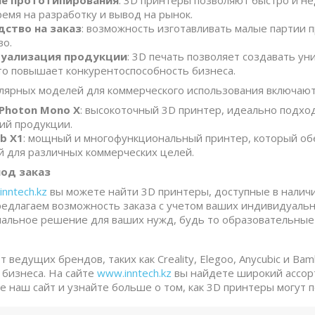
ие прототипирования
: 3D принтеры позволяют быстро и н
емя на разработку и вывод на рынок.
ство на заказ
: возможность изготавливать малые партии 
во.
уализация продукции
: 3D печать позволяет создавать у
то повышает конкурентоспособность бизнеса.
ярных моделей для коммерческого использования включают
 Photon Mono X
: высокоточный 3D принтер, идеально подх
ий продукции.
b X1
: мощный и многофункциональный принтер, который обе
 для различных коммерческих целей.
под заказ
nntech.kz
вы можете найти 3D принтеры, доступные в наличи
редлагаем возможность заказа с учетом ваших индивидуаль
альное решение для ваших нужд, будь то образовательные 
 ведущих брендов, таких как Creality, Elegoo, Anycubic и B
 бизнеса. На сайте
www.inntech.kz
вы найдете широкий ассорт
те наш сайт и узнайте больше о том, как 3D принтеры могут 