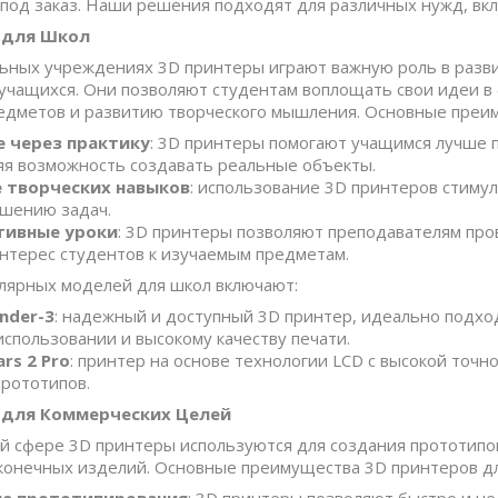
и под заказ. Наши решения подходят для различных нужд, вк
 для Школ
ьных учреждениях 3D принтеры играют важную роль в разви
 учащихся. Они позволяют студентам воплощать свои идеи в
дметов и развитию творческого мышления. Основные преим
 через практику
: 3D принтеры помогают учащимся лучше 
яя возможность создавать реальные объекты.
 творческих навыков
: использование 3D принтеров стим
ешению задач.
тивные уроки
: 3D принтеры позволяют преподавателям про
нтерес студентов к изучаемым предметам.
лярных моделей для школ включают:
Ender-3
: надежный и доступный 3D принтер, идеально подхо
использовании и высокому качеству печати.
rs 2 Pro
: принтер на основе технологии LCD с высокой точ
прототипов.
 для Коммерческих Целей
й сфере 3D принтеры используются для создания прототипо
конечных изделий. Основные преимущества 3D принтеров дл