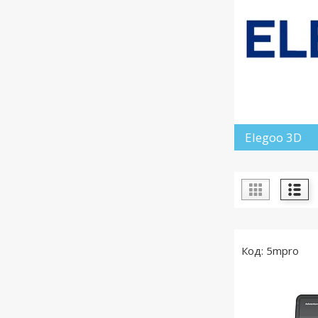
Elegoo 3D
5mpro