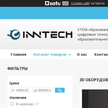
Создать сайт
на Satu.kz
STEM-образовани
цифровые технол
образовательно
Главная
Каталог товаров
О нас
Конта
ФИЛЬТРЫ
3D ОБОРУДО
Цена
Наличие
В наличии
27