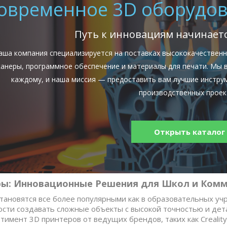
овременное 3D оборудов
Путь к инновациям начинаетс
аша компания специализируется на поставках высококачественн
канеры, программное обеспечение и материалы для печати. Мы 
каждому, и наша миссия — предоставить вам лучшие инструм
производственных проек
Открыть каталог
ры: Инновационные Решения для Школ и Комм
тановятся все более популярными как в образовательных учр
ости создавать сложные объекты с высокой точностью и дет
имент 3D принтеров от ведущих брендов, таких как Creality, 