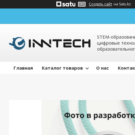
Создать сайт
на Satu.kz
STEM-образовани
цифровые технол
образовательно
Главная
Каталог товаров
О нас
Конта