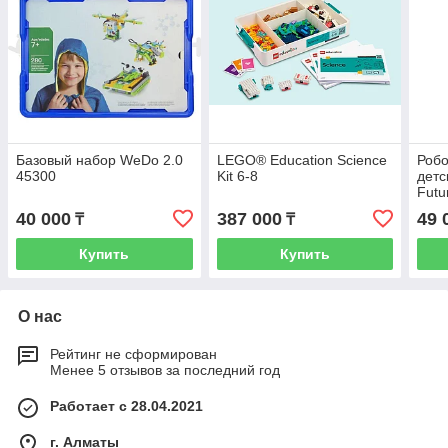
Базовый набор WeDo 2.0
LEGO® Education Science
Робо
45300
Kit 6-8
детс
Futu
Buil
40 000
387 000
49 
₸
₸
Купить
Купить
О нас
Рейтинг не сформирован
Менее 5 отзывов за последний год
Работает с 28.04.2021
г. Алматы