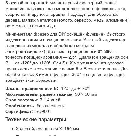
5-осевой поворотный миниатюрный фрезерный станок
можно использовать для многоплоскостного фрезерования,
сверления и других операций. Подходит для обработки:
дерева, мягких металлов (золото, серебро, медь, алюминий),
оргстекла, пластика и др.
Мини-металл фрезер для DIY оснащён функцией быстрого
индексирования и позиционирования (быстрый индексатор
выполнен из металла и обработан методом
электроплакировки). Диапазон вращения оси
0°–360°
,
точность позиционирования —
2,5°
. Диапазон вращения оси
B
— от
-120° до +120°
. Оси
Z
и
X
могут выполнять угловое
продвижение в сочетании с осями
A
и
B
соответственно. Для
обработки ось
X
имеет функцию 360° вращения и функцию
вращательной обработки.
Шкалы вращения оси B:
-120° до +120°
Максимальный размер зажима:
50 × 50 мм
Срок поставки:
7–14 дней
Особенность:
безопасность
Сертификат:
ISO9001
Технические параметры
Ход слайдера по оси X:
150 мм