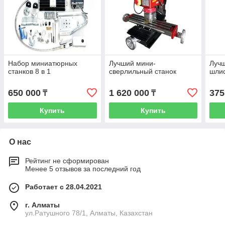
Набор миниатюрных
Лучший мини-
Луч
станков 8 в 1
сверлильный станок
шли
650 000
1 620 000
375
₸
₸
Купить
Купить
О нас
Рейтинг не сформирован
Менее 5 отзывов за последний год
Работает с 28.04.2021
г. Алматы
ул.Ратушного 78/1, Алматы, Казахстан