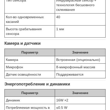
Тип сенсора
Инфракрасный сенсор +
технология бесшовного
склеивания
Кол-во одновременных
40
касаний
Высота срабатывания
1 мм
сенсора
Камера и датчики
Параметр
Значение
Камера
Встроенная (опционально)
Микрофон
8-микрофонный массив
Датчик освещённости
Поддерживается
Энергопотребление и динамики
Параметр
Значение
Динамик
16W ×2
Потребляемая мощность в
≤0.5 W