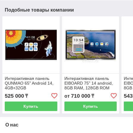
Подобные товары компании
Интерактивная панель
Интерактивная панель
Инте
QUNMAO 65" Android 14,
EIBOARD 75" 14 android,
EIBO
4GB+32GB
8GB RAM, 128GB ROM
8GB
525 000
710 000
543
₸
от
₸
Купить
Купить
О нас