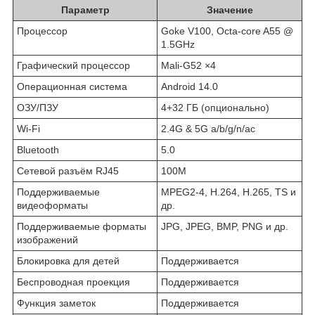
Параметр
Значение
Процессор
Goke V100, Octa-core A55 @
1.5GHz
Графический процессор
Mali-G52 ×4
Операционная система
Android 14.0
ОЗУ/ПЗУ
4+32 ГБ (опционально)
Wi-Fi
2.4G & 5G a/b/g/n/ac
Bluetooth
5.0
Сетевой разъём RJ45
100M
Поддерживаемые
MPEG2-4, H.264, H.265, TS и
видеоформаты
др.
Поддерживаемые форматы
JPG, JPEG, BMP, PNG и др.
изображений
Блокировка для детей
Поддерживается
Беспроводная проекция
Поддерживается
Функция заметок
Поддерживается