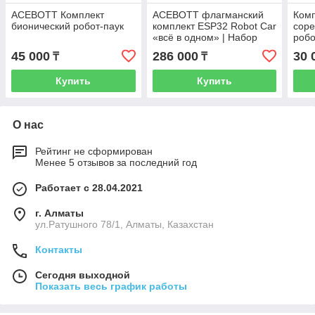
ACEBOTT Комплект
ACEBOTT флагманский
Комп
бионический робот-паук
комплект ESP32 Robot Car
сор
«всё в одном» | Набор
роб
робот-автомобиля +
Mind
45 000
286 000
30 
₸
₸
перчатка управления с
датчиками движения
Купить
Купить
О нас
Рейтинг не сформирован
Менее 5 отзывов за последний год
Работает с 28.04.2021
г. Алматы
ул.Ратушного 78/1, Алматы, Казахстан
Контакты
Сегодня выходной
Показать весь график работы