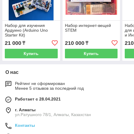
Набор для изучения
Набор интернет-вещей
Наб
Ардуино (Arduino Uno
STEM
для 
Starter Kit)
и Ин
PiCo
21 000
210 000
210
₸
₸
Купить
Купить
О нас
Рейтинг не сформирован
Менее 5 отзывов за последний год
Работает с 28.04.2021
г. Алматы
ул.Ратушного 78/1, Алматы, Казахстан
Контакты