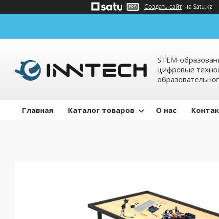
Создать сайт
на Satu.kz
STEM-образовани
цифровые технол
образовательно
Главная
Каталог товаров
О нас
Конта