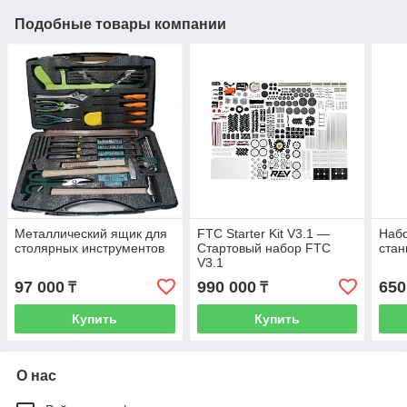
Подобные товары компании
Металлический ящик для
FTC Starter Kit V3.1 —
Наб
столярных инструментов
Стартовый набор FTC
стан
V3.1
97 000
990 000
650
₸
₸
Купить
Купить
О нас