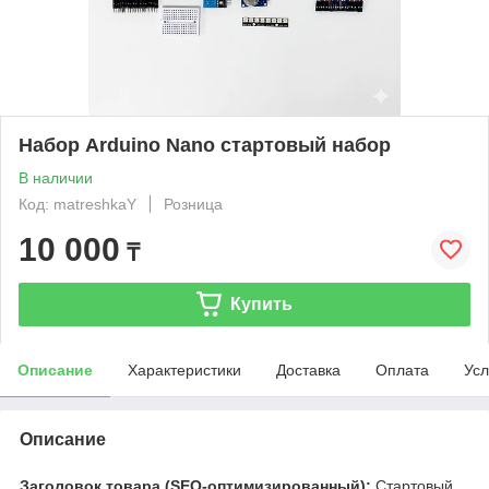
Набор Arduino Nano стартовый набор
В наличии
Код: matreshkaY
Розница
10 000
₸
Купить
Описание
Характеристики
Доставка
Оплата
Усл
Описание
Заголовок товара (SEO-оптимизированный):
Стартовый