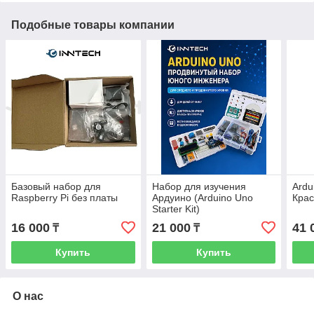
Подобные товары компании
Базовый набор для
Набор для изучения
Ardui
Raspberry Pi без платы
Ардуино (Arduino Uno
Кра
Starter Kit)
16 000
21 000
41 
₸
₸
Купить
Купить
О нас