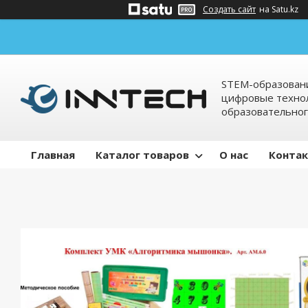
Создать сайт
на Satu.kz
STEM-образовани
цифровые технол
образовательно
Главная
Каталог товаров
О нас
Конта