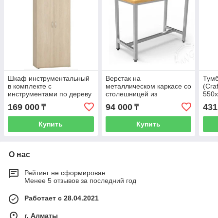
Шкаф инструментальный
Верстак на
Тумб
в комплекте с
металлическом каркасе со
(Cra
инструментами по дереву
столешницей из
550х
(CraftLab), размер
деревянного бруса
коле
169 000
94 000
431
₸
₸
1000мм х 550мм х
(CraftLab), размер
блок
1800мм
1200мм х 600мм х 750мм
Купить
Купить
шт.
О нас
Рейтинг не сформирован
Менее 5 отзывов за последний год
Работает с 28.04.2021
г. Алматы