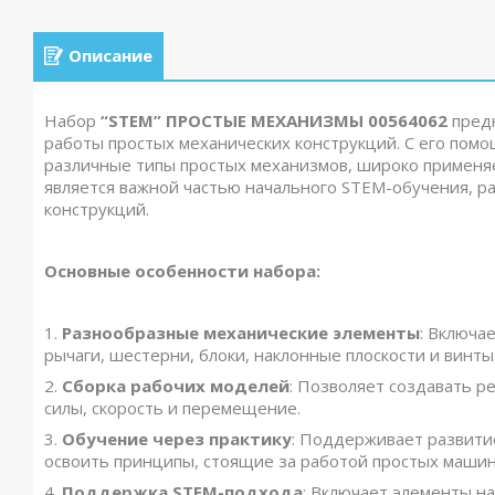
Описание
Набор
“STEM” ПРОСТЫЕ МЕХАНИЗМЫ 00564062
предн
работы простых механических конструкций. С его помо
различные типы простых механизмов, широко применя
является важной частью начального STEM-обучения, р
конструкций.
Основные особенности набора:
1.
Разнообразные механические элементы
: Включа
рычаги, шестерни, блоки, наклонные плоскости и винты
2.
Сборка рабочих моделей
: Позволяет создавать р
силы, скорость и перемещение.
3.
Обучение через практику
: Поддерживает развити
освоить принципы, стоящие за работой простых машин
4.
Поддержка STEM-подхода
: Включает элементы на