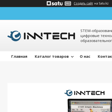
Создать сайт
на Satu.kz
STEM-образовани
цифровые технол
образовательно
Главная
Каталог товаров
О нас
Конта