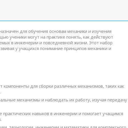
азначен для обучения основам механики и изучения
щью ученики могут на практике понять, как действуют
емых в инженерии и повседневной жизни. Этот набор
азвивая у учащихся понимание принципов механики и
ет компоненты для сборки различных механизмов, таких как
.
еальные механизмы и наблюдать их работу, изучая передачу
е практических навыков в инженерии и помогает учащимся
.
уки, технологии, инженерии и математики для комплексного