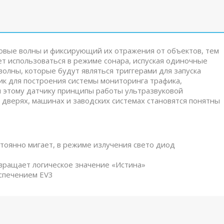
овые волны и фиксирующий их отражения от объектов, тем
т использоваться в режиме сонара, испуская одиночные
волны, которые будут являться триггерами для запуска
чик для построения системы мониторинга трафика,
 этому датчику принципы работы ультразвуковой
 дверях, машинах и заводских системах становятся понятны
тоянно мигает, в режиме излучения свето диод
звращает логическое значение «Истина»
спечением EV3