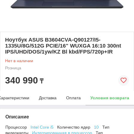
Ноутбук ASUS B3604CVA-Q90127/I5-
1335U/8G/512G PCIE/16" WUXGA 16:10 300nt
IPS/UHD/DOS/1yw/KZ Bl kbd/FPS/720p+IR
Нет в наличии
Розница
340 990
₸
Характеристики
Доставка
Оплата
Условия возврата
Описание
Процессор
Intel Core i5
Количество ядер
10
Тип
видеокарты
Интегрированная в процессор
Тип