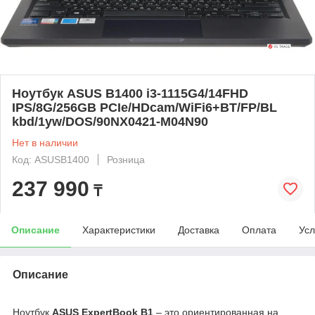
Ноутбук ASUS B1400 i3-1115G4/14FHD
IPS/8G/256GB PCIe/HDcam/WiFi6+BT/FP/BL
kbd/1yw/DOS/90NX0421-M04N90
Нет в наличии
Код: ASUSB1400
Розница
237 990
₸
Описание
Характеристики
Доставка
Оплата
Усл
Описание
Ноутбук
ASUS ExpertBook B1
– это ориентированная на