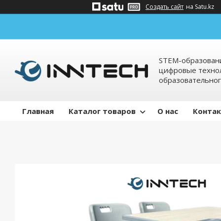
Создать сайт
на Satu.kz
STEM-образовани
цифровые технол
образовательно
Главная
Каталог товаров
О нас
Конта