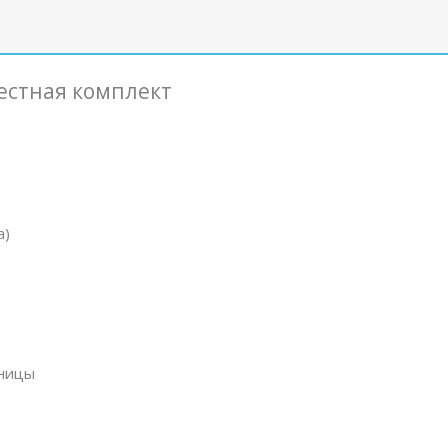
естная комплект
а)
шницы